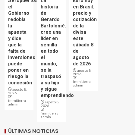
Aeropuertos:
La
Euro hoy
el
historia
en Brasil:
Gobierno
de
precio y
redobla
Gerardo
cotización
la
Bartolomé:
de la
apuesta
creo una
divisa
y dice
líder en
este
que la
semilla
sábado 8
falta de
en todo
de
inversiones
el
agosto
puede
mundo,
de 2026
poner en
se la
agosto 8,
2026
riesgo la
traspasó
fmmitierra
concesión
a su hijo
admin
y sigue
agosto 8,
2026
emprendiendo
fmmitierra
agosto 8,
admin
2026
fmmitierra
admin
ÚLTIMAS NOTICIAS