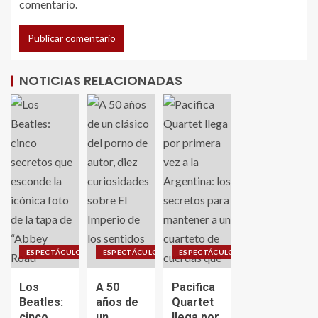
comentario.
NOTICIAS RELACIONADAS
ESPECTÁCULO
ESPECTÁCULO
ESPECTÁCULO
Los
A 50
Pacifica
Beatles:
años de
Quartet
cinco
un
llega por