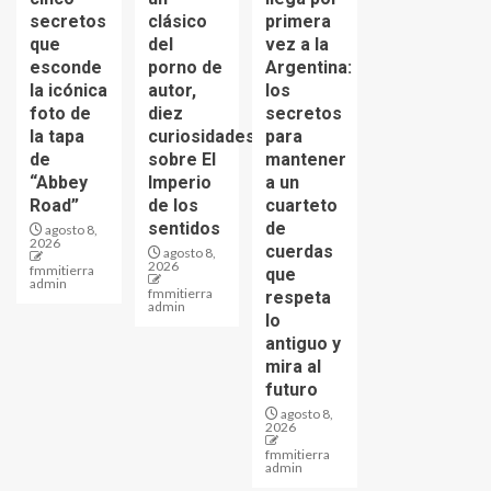
secretos
clásico
primera
que
del
vez a la
esconde
porno de
Argentina:
la icónica
autor,
los
foto de
diez
secretos
la tapa
curiosidades
para
de
sobre El
mantener
“Abbey
Imperio
a un
Road”
de los
cuarteto
sentidos
de
agosto 8,
2026
cuerdas
agosto 8,
2026
fmmitierra
que
admin
fmmitierra
respeta
admin
lo
antiguo y
mira al
futuro
agosto 8,
2026
fmmitierra
admin