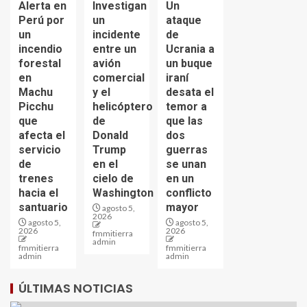
Alerta en
Investigan
Un
Perú por
un
ataque
un
incidente
de
incendio
entre un
Ucrania a
forestal
avión
un buque
en
comercial
iraní
Machu
y el
desata el
Picchu
helicóptero
temor a
que
de
que las
afecta el
Donald
dos
servicio
Trump
guerras
de
en el
se unan
trenes
cielo de
en un
hacia el
Washington
conflicto
santuario
mayor
agosto 5,
2026
agosto 5,
agosto 5,
2026
2026
fmmitierra
admin
fmmitierra
fmmitierra
admin
admin
ÚLTIMAS NOTICIAS