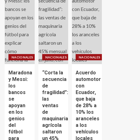
NACIONALES
NACIONALES
NACIONALES
Maradona
“Corta la
Acuerdo
y Messi:
secuencia
automotor
los
de
con
bancos
fragilidad”:
Ecuador,
se
las
que baja
apoyan
ventas
de 28% a
en los
de
10% los
genios
maquinaria
aranceles
del
agrícola
a los
fútbol
saltaron
vehículos
para
un 45%
locales