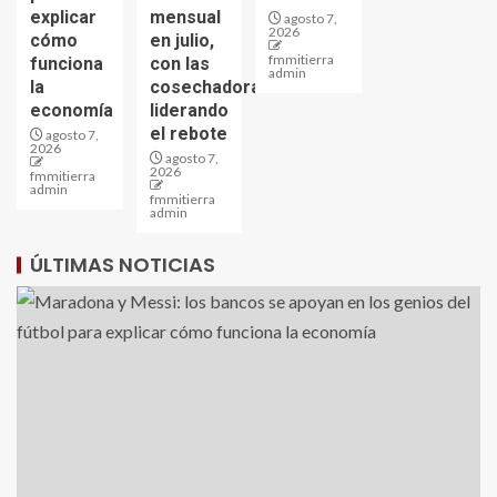
explicar
mensual
agosto 7,
2026
cómo
en julio,
fmmitierra
funciona
con las
admin
la
cosechadoras
economía
liderando
el rebote
agosto 7,
2026
agosto 7,
2026
fmmitierra
admin
fmmitierra
admin
ÚLTIMAS NOTICIAS