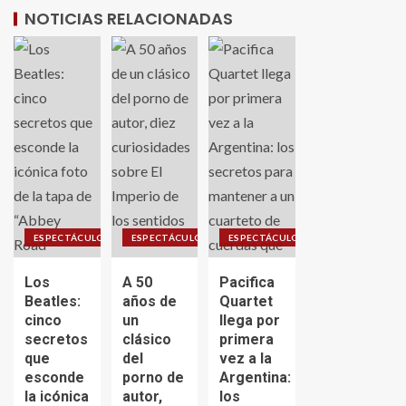
NOTICIAS RELACIONADAS
ESPECTÁCULO
ESPECTÁCULO
ESPECTÁCULO
Los
A 50
Pacifica
Beatles:
años de
Quartet
cinco
un
llega por
secretos
clásico
primera
que
del
vez a la
esconde
porno de
Argentina:
la icónica
autor,
los