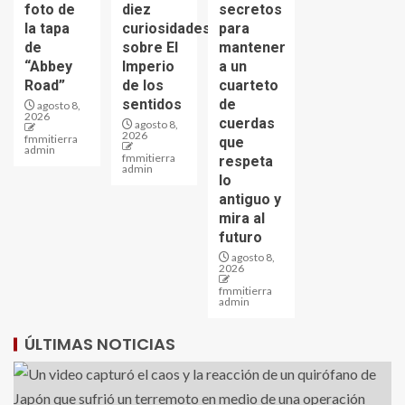
foto de
diez
secretos
la tapa
curiosidades
para
de
sobre El
mantener
“Abbey
Imperio
a un
Road”
de los
cuarteto
sentidos
de
agosto 8,
2026
cuerdas
agosto 8,
2026
fmmitierra
que
admin
fmmitierra
respeta
admin
lo
antiguo y
mira al
futuro
agosto 8,
2026
fmmitierra
admin
ÚLTIMAS NOTICIAS