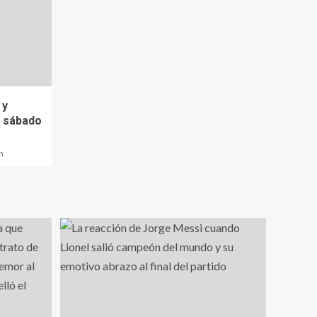
 y
e sábado
n