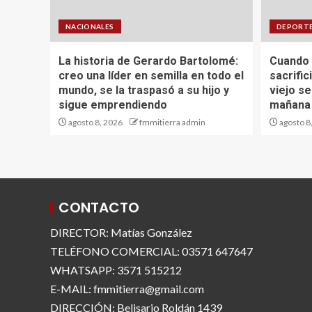
NACIONALES
DEPORT
La historia de Gerardo Bartolomé:
Cuando 
creo una líder en semilla en todo el
sacrific
mundo, se la traspasó a su hijo y
viejo se
sigue emprendiendo
mañana 
agosto 8, 2026
fmmitierra admin
agosto 8
CONTACTO
DIRECTOR: Matías González
TELÉFONO COMERCIAL: 03571 647647
WHATSAPP: 3571 515212
E-MAIL: fmmitierra@gmail.com
DIRECCIÓN: Belisario Roldán 1439