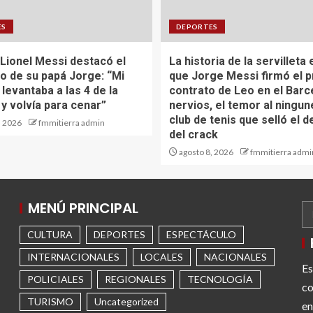
ES
DEPORTES
Lionel Messi destacó el
La historia de la servilleta 
io de su papá Jorge: “Mi
que Jorge Messi firmó el 
 levantaba a las 4 de la
contrato de Leo en el Barc
y volvía para cenar”
nervios, el temor al ningun
club de tenis que selló el d
, 2026
fmmitierra admin
del crack
agosto 8, 2026
fmmitierra admi
MENÚ PRINCIPAL
CULTURA
DEPORTES
ESPECTÁCULO
INTERNACIONALES
LOCALES
NACIONALES
Es
POLICIALES
REGIONALES
TECNOLOGÍA
co
TURISMO
Uncategorized
en