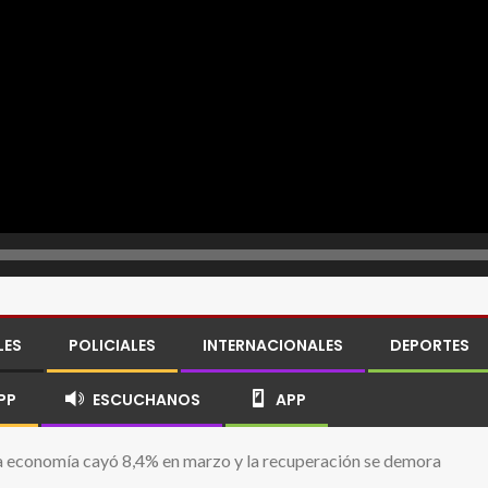
LES
POLICIALES
INTERNACIONALES
DEPORTES
PP
ESCUCHANOS
APP
 la economía cayó 8,4% en marzo y la recuperación se demora