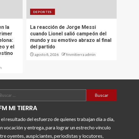
DEPORTES
en la
La reacción de Jorge Messi
primer
cuando Lionel salió campeón del
elona:
mundo y su emotivo abrazo al final
eo y el
del partido
estino
agosto 8, 2026
fmmitierra admin
n
FM MI TIERRA
 el resultado del esfuerzo de quienes trabajan día a día,
n vocación y entrega, para lograr un estrecho vínculo
tre oyentes, auspiciantes, periodistas y locutores,