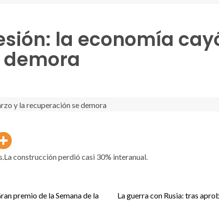
esión: la economía cay
e demora
s.La construcción perdió casi 30% interanual.
Gran premio de la Semana de la
La guerra con Rusia: tras apro