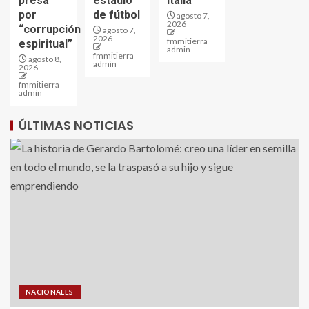
presa
estadio
Italia
por
de fútbol
agosto 7,
2026
“corrupción
agosto 7,
2026
fmmitierra
espiritual”
admin
fmmitierra
agosto 8,
admin
2026
fmmitierra
admin
ÚLTIMAS NOTICIAS
NACIONALES