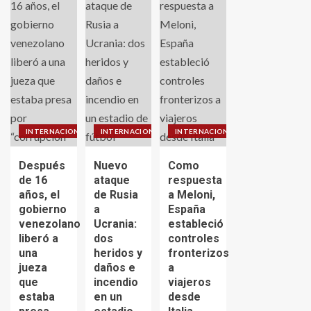
INTERNACIONALES
INTERNACIONALES
INTERNACIONALES
Después
Nuevo
Como
de 16
ataque
respuesta
años, el
de Rusia
a Meloni,
gobierno
a
España
venezolano
Ucrania:
estableció
liberó a
dos
controles
una
heridos y
fronterizos
jueza
daños e
a
que
incendio
viajeros
estaba
en un
desde