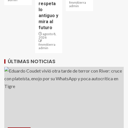
fmmitierra
respeta
admin
lo
antiguo y
mira al
futuro
agosto 8,
2026
fmmitierra
admin
ÚLTIMAS NOTICIAS