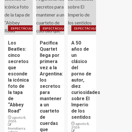
ESPECTÁCULO
ESPECTÁCULO
ESPECTÁCULO
Los
Pacifica
A 50
Beatles:
Quartet
años de
cinco
llega por
un
secretos
primera
clásico
que
vez a la
del
esconde
Argentina:
porno de
la icónica
los
autor,
foto de
secretos
diez
la tapa
para
curiosidades
de
mantener
sobre El
“Abbey
a un
Imperio
Road”
cuarteto
de los
de
sentidos
agosto 8,
2026
cuerdas
agosto 8,
2026
fmmitierra
que
admin