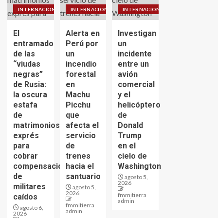
INTERNACIONALES
INTERNACIONALES
INTERNACIONALES
El
Alerta en
Investigan
entramado
Perú por
un
de las
un
incidente
“viudas
incendio
entre un
negras”
forestal
avión
de Rusia:
en
comercial
la oscura
Machu
y el
estafa
Picchu
helicóptero
de
que
de
matrimonios
afecta el
Donald
exprés
servicio
Trump
para
de
en el
cobrar
trenes
cielo de
compensaciones
hacia el
Washington
de
santuario
agosto 5,
2026
militares
agosto 5,
2026
fmmitierra
caídos
admin
fmmitierra
agosto 6,
admin
2026