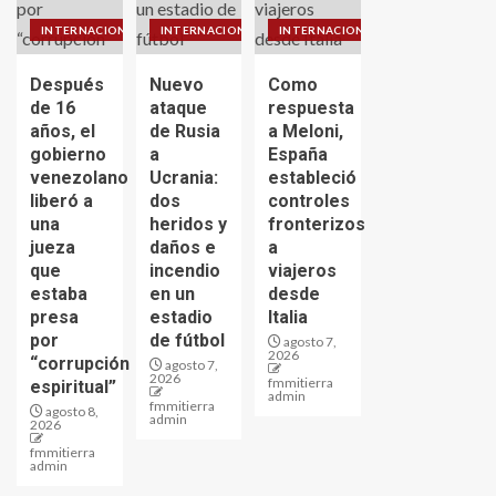
INTERNACIONALES
INTERNACIONALES
INTERNACIONALES
Después
Nuevo
Como
de 16
ataque
respuesta
años, el
de Rusia
a Meloni,
gobierno
a
España
venezolano
Ucrania:
estableció
liberó a
dos
controles
una
heridos y
fronterizos
jueza
daños e
a
que
incendio
viajeros
estaba
en un
desde
presa
estadio
Italia
por
de fútbol
agosto 7,
2026
“corrupción
agosto 7,
2026
fmmitierra
espiritual”
admin
fmmitierra
agosto 8,
admin
2026
fmmitierra
admin