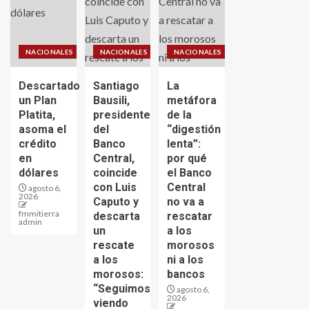
NACIONALES
NACIONALES
NACIONALES
Descartado
Santiago
La
un Plan
Bausili,
metáfora
Platita,
presidente
de la
asoma el
del
“digestión
crédito
Banco
lenta”:
en
Central,
por qué
dólares
coincide
el Banco
con Luis
Central
agosto 6,
2026
Caputo y
no va a
fmmitierra
descarta
rescatar
admin
un
a los
rescate
morosos
a los
ni a los
morosos:
bancos
“Seguimos
agosto 6,
2026
viendo