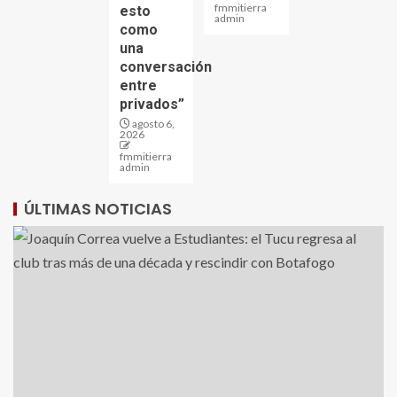
fmmitierra
esto
admin
como
una
conversación
entre
privados”
agosto 6,
2026
fmmitierra
admin
ÚLTIMAS NOTICIAS