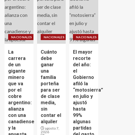
NACIONALES
NACIONALES
NACIONALES
La
Cuánto
El mayor
carrera
debe
recorte
de un
ganar
del año:
gigante
una
el
minero
familia
Gobierno
que va
porteña
afiló la
por el
para ser
“motosierra”
cobre
de clase
en julio y
argentino:
media,
ajustó
alianza
sin
hasta
con una
contar el
99%
canadiense
alquiler
algunas
y la
partidas
agosto 7,
2026
apuesta
del gasto