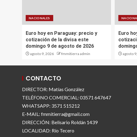
NACIONALES
NACIONA
Euro hoy en Paraguay: precio y
Euro ho
cotización de la divisa este
cotizaci
domingo 9 de agosto de 2026
domingo
agosto 9, 2026
fmmitierra admin
agosto 9
CONTACTO
DIRECTOR: Matías González
TELÉFONO COMERCIAL: 03571 647647
WHATSAPP: 3571 515212
E-MAIL: fmmitierra@gmail.com
DIRECCIÓN: Belisario Roldán 1439
LOCALIDAD: Río Tecero