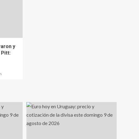
varon y
Pitt:
n