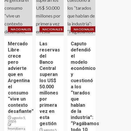
NACIONALES
NACIONALES
NACIONALES
Mercado
Las
Caputo
Libre
reservas
defendió
crece
del
el
pero
Banco
modelo
advierte
Central
económico
que en
superan
y
Argentina
los US$
cuestionó
el
50.000
a los
consumo
millones
“tarados
“vive un
por
que
contexto
primera
hablan
desafiante”
vez en
de la
esta
industria”:
agosto 5,
2026
gestión
“Pagábamos
fmmitierra
todo 10
agosto 5,