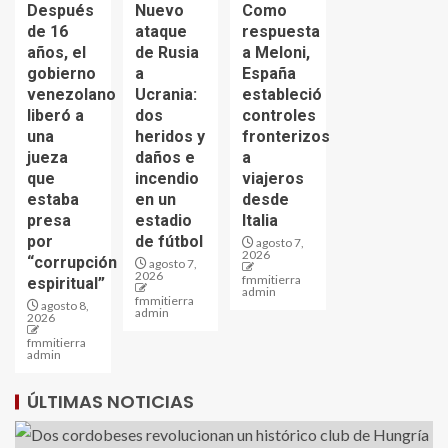
Después
Nuevo
Como
de 16
ataque
respuesta
años, el
de Rusia
a Meloni,
gobierno
a
España
venezolano
Ucrania:
estableció
liberó a
dos
controles
una
heridos y
fronterizos
jueza
daños e
a
que
incendio
viajeros
estaba
en un
desde
presa
estadio
Italia
por
de fútbol
agosto 7,
2026
“corrupción
agosto 7,
2026
fmmitierra
espiritual”
admin
fmmitierra
agosto 8,
admin
2026
fmmitierra
admin
ÚLTIMAS NOTICIAS