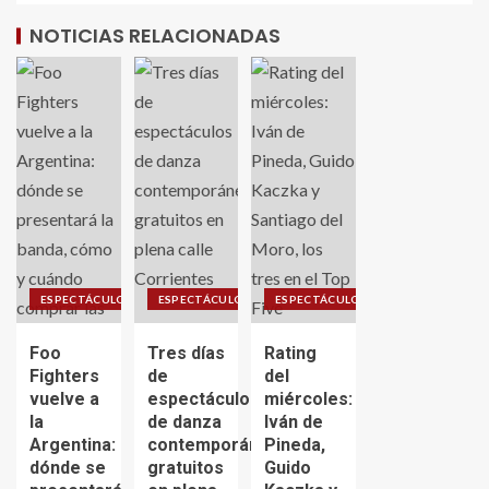
NOTICIAS RELACIONADAS
ESPECTÁCULO
ESPECTÁCULO
ESPECTÁCULO
Foo
Tres días
Rating
Fighters
de
del
vuelve a
espectáculos
miércoles:
la
de danza
Iván de
Argentina:
contemporánea
Pineda,
dónde se
gratuitos
Guido