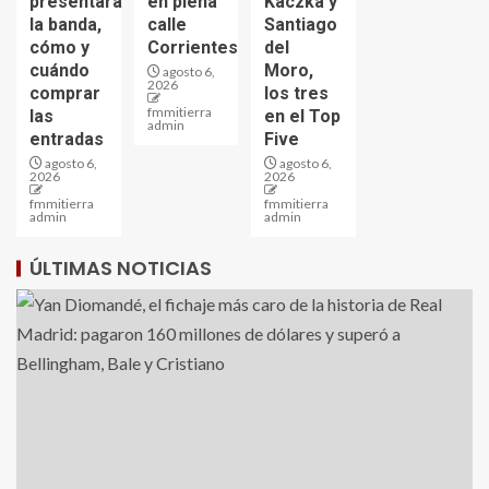
presentará
en plena
Kaczka y
la banda,
calle
Santiago
cómo y
Corrientes
del
cuándo
Moro,
agosto 6,
2026
comprar
los tres
fmmitierra
las
en el Top
admin
entradas
Five
agosto 6,
agosto 6,
2026
2026
fmmitierra
fmmitierra
admin
admin
ÚLTIMAS NOTICIAS