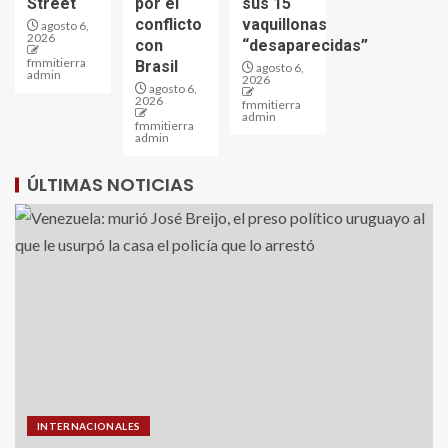
Street
por el
sus 15
conflicto
vaquillonas
agosto 6,
2026
con
“desaparecidas”
fmmitierra
Brasil
agosto 6,
admin
2026
agosto 6,
2026
fmmitierra
admin
fmmitierra
admin
ÚLTIMAS NOTICIAS
INTERNACIONALES