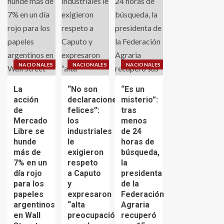
NACIONALES
NACIONALES
NACIONALES
La
“No son
“Es un
acción
declaraciones
misterio”:
de
felices”:
tras
Mercado
los
menos
Libre se
industriales
de 24
hunde
le
horas de
más de
exigieron
búsqueda,
7% en un
respeto
la
día rojo
a Caputo
presidenta
para los
y
de la
papeles
expresaron
Federación
argentinos
“alta
Agraria
en Wall
preocupación”
recuperó