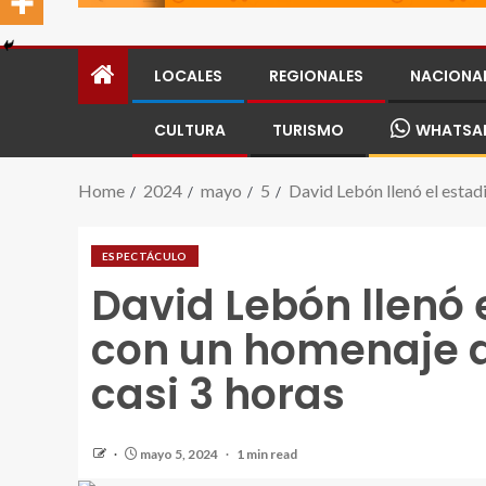
LOCALES
REGIONALES
NACIONA
CULTURA
TURISMO
WHATSA
Home
2024
mayo
5
David Lebón llenó el estad
ESPECTÁCULO
David Lebón llenó 
con un homenaje a 
casi 3 horas
mayo 5, 2024
1 min read