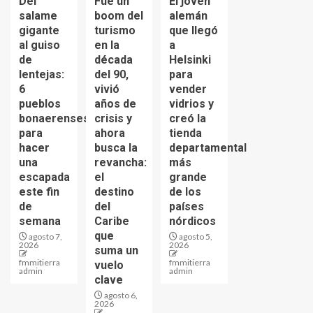
Del
Fue un
El joven
salame
boom del
alemán
gigante
turismo
que llegó
al guiso
en la
a
de
década
Helsinki
lentejas:
del 90,
para
6
vivió
vender
pueblos
años de
vidrios y
bonaerenses
crisis y
creó la
para
ahora
tienda
hacer
busca la
departamental
una
revancha:
más
escapada
el
grande
este fin
destino
de los
de
del
países
semana
Caribe
nórdicos
que
agosto 7,
agosto 5,
2026
2026
suma un
fmmitierra
fmmitierra
vuelo
admin
admin
clave
agosto 6,
2026