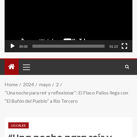
video
00:00
01:13
Home
2024
mayo
2
“Una noche para reír y reflexionar”: El Flaco Pailos llega con
“El Bufón del Pueblo” a Río Tercero
LOCALES