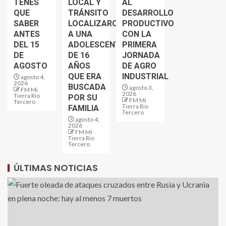
TENES
LOCAL Y
AL
QUE
TRÁNSITO
DESARROLLO
SABER
LOCALIZARON
PRODUCTIVO
ANTES
A UNA
CON LA
DEL 15
ADOLESCENTE
PRIMERA
DE
DE 16
JORNADA
AGOSTO
AÑOS
DE AGRO
QUE ERA
INDUSTRIAL
agosto 4,
2026
BUSCADA
agosto 3,
FM Mi
2026
Tierra Rio
POR SU
FM Mi
Tercero
Tierra Rio
FAMILIA
Tercero
agosto 4,
2026
FM Mi
Tierra Rio
Tercero
ÚLTIMAS NOTICIAS