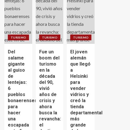
TURISMO
TURISMO
TURISMO
Del
Fue un
El joven
salame
boom del
alemán
gigante
turismo
que llegó
al guiso
en la
a
de
década
Helsinki
lentejas:
del 90,
para
6
vivió
vender
pueblos
años de
vidrios y
bonaerenses
crisis y
creó la
para
ahora
tienda
hacer
busca la
departamental
una
revancha:
más
escapada
el
grande