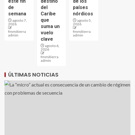
este fin
destino
de los
de
del
países
semana
Caribe
nórdicos
que
agosto 7,
agosto 5,
2026
2026
suma un
fmmitierra
fmmitierra
vuelo
admin
admin
clave
agosto 6,
2026
fmmitierra
admin
ÚLTIMAS NOTICIAS