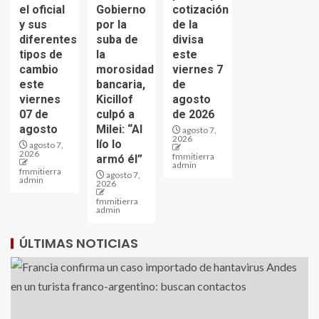
el oficial
Gobierno
cotización
y sus
por la
de la
diferentes
suba de
divisa
tipos de
la
este
cambio
morosidad
viernes 7
este
bancaria,
de
viernes
Kicillof
agosto
07 de
culpó a
de 2026
agosto
Milei: “Al
agosto 7,
2026
lío lo
agosto 7,
2026
fmmitierra
armó él”
admin
fmmitierra
agosto 7,
admin
2026
fmmitierra
admin
ÚLTIMAS NOTICIAS