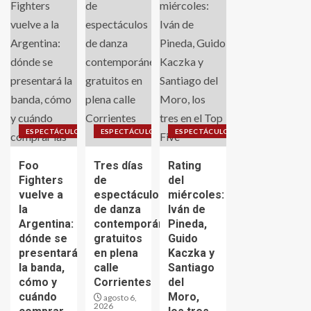
ESPECTÁCULO
ESPECTÁCULO
ESPECTÁCULO
Foo
Tres días
Rating
Fighters
de
del
vuelve a
espectáculos
miércoles:
la
de danza
Iván de
Argentina:
contemporánea
Pineda,
dónde se
gratuitos
Guido
presentará
en plena
Kaczka y
la banda,
calle
Santiago
cómo y
Corrientes
del
cuándo
Moro,
agosto 6,
2026