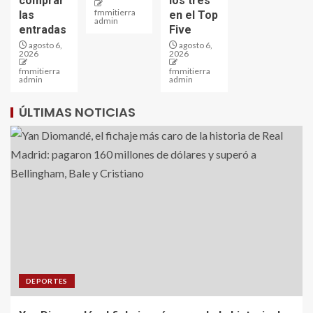
comprar
los tres
fmmitierra
las
en el Top
admin
entradas
Five
agosto 6,
agosto 6,
2026
2026
fmmitierra
fmmitierra
admin
admin
ÚLTIMAS NOTICIAS
DEPORTES