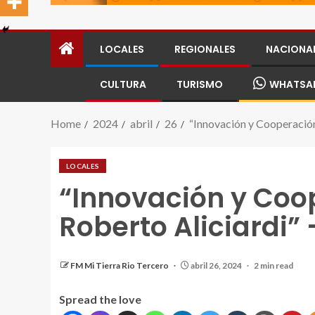
LOCALES
REGIONALES
NACIONA
CULTURA
TURISMO
WHATSA
Home
2024
abril
26
“Innovación y Cooperación
LOCALES
“Innovación y Coop
Roberto Aliciardi”
FM Mi Tierra Rio Tercero
abril 26, 2024
2 min read
Spread the love