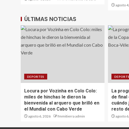
agosto 4
ÚLTIMAS NOTICIAS
DEPORTES
DEPORT
Locura por Vozinha en Colo Colo:
La prog
miles de hinchas le dieron la
de final
bienvenida al arquero que brilló en
cuándo 
el Mundial con Cabo Verde
resto d
agosto 6, 2026
fmmitierra admin
agosto 6