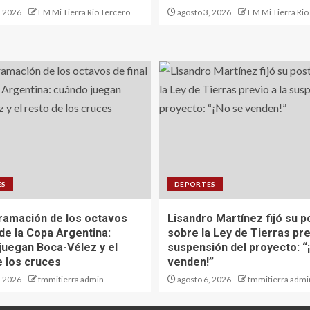
, 2026
FM Mi Tierra Rio Tercero
agosto 3, 2026
FM Mi Tierra Rio
ES
DEPORTES
ramación de los octavos
Lisandro Martínez fijó su p
 de la Copa Argentina:
sobre la Ley de Tierras pre
juegan Boca-Vélez y el
suspensión del proyecto: “
e los cruces
venden!”
, 2026
fmmitierra admin
agosto 6, 2026
fmmitierra admi