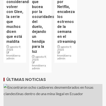
considerando
que
por
volver
bucea
Netflix,
con Glee,
por la
encabeza
la serie
oscuridades
los
que
del
estrenos
muchos
duelo,
de la
dicen
dejando
semana
que está
un
en el
maldita
hendija
streaming
para la
agosto 9,
agosto 9,
2026
2026
luz
fmmitierra
fmmitierra
agosto 9,
admin
admin
2026
fmmitierra
admin
ÚLTIMAS NOTICIAS