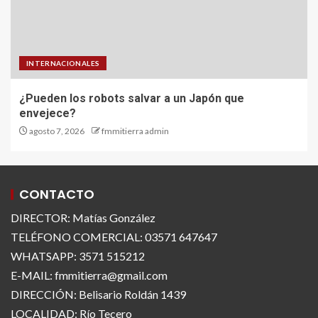
INTERNACIONALES
¿Pueden los robots salvar a un Japón que
envejece?
agosto 7, 2026
fmmitierra admin
CONTACTO
DIRECTOR: Matías González
TELÉFONO COMERCIAL: 03571 647647
WHATSAPP: 3571 515212
E-MAIL: fmmitierra@gmail.com
DIRECCIÓN: Belisario Roldán 1439
LOCALIDAD: Río Tecero