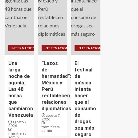
INTERNACIONALES
INTERNACIONALES
INTERNACIONALES
Una
“Lazos
El
larga
de
festival
noche de
hermandad”:
de
agonía:
México y
música
Las 48
Perú
intenta
horas
restablecen
hacer
que
relaciones
que el
cambiaron
diplomáticas
consumo
Venezuela
de
agosto 7,
2026
drogas
agosto 7,
2026
fmmitierra
sea más
admin
fmmitierra
seguro
admin