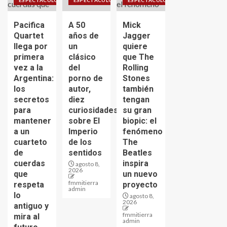
ESPECTÁCULO
ESPECTÁCULO
ESPECTÁCULO
Pacifica
A 50
Mick
Quartet
años de
Jagger
llega por
un
quiere
primera
clásico
que The
vez a la
del
Rolling
Argentina:
porno de
Stones
los
autor,
también
secretos
diez
tengan
para
curiosidades
su gran
mantener
sobre El
biopic: el
a un
Imperio
fenómeno
cuarteto
de los
The
de
sentidos
Beatles
cuerdas
inspira
agosto 8,
2026
que
un nuevo
fmmitierra
respeta
proyecto
admin
lo
agosto 8,
2026
antiguo y
fmmitierra
mira al
admin