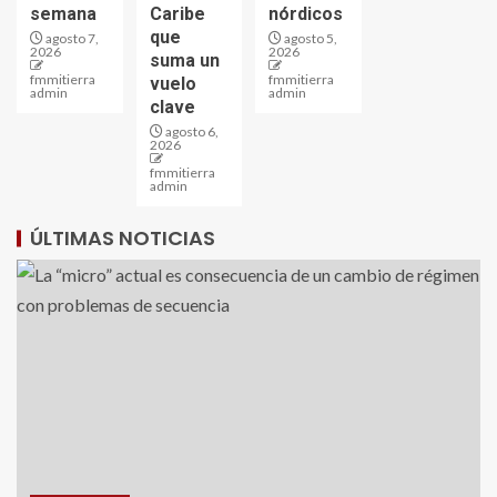
semana
Caribe
nórdicos
que
agosto 7,
agosto 5,
2026
2026
suma un
fmmitierra
fmmitierra
vuelo
admin
admin
clave
agosto 6,
2026
fmmitierra
admin
ÚLTIMAS NOTICIAS