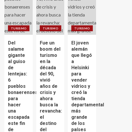
TURISMO
TURISMO
TURISMO
Del
Fue un
El joven
salame
boom del
alemán
gigante
turismo
que llegó
al guiso
en la
a
de
década
Helsinki
lentejas:
del 90,
para
6
vivió
vender
pueblos
años de
vidrios y
bonaerenses
crisis y
creó la
para
ahora
tienda
hacer
busca la
departamental
una
revancha:
más
escapada
el
grande
este fin
destino
de los
de
del
países