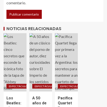
comentario.
NOTICIAS RELACIONADAS
ESPECTÁCULO
ESPECTÁCULO
ESPECTÁCULO
Los
A 50
Pacifica
Beatles:
años de
Quartet