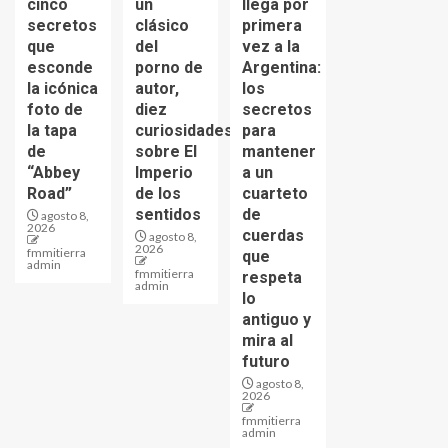
cinco
un
llega por
secretos
clásico
primera
que
del
vez a la
esconde
porno de
Argentina:
la icónica
autor,
los
foto de
diez
secretos
la tapa
curiosidades
para
de
sobre El
mantener
“Abbey
Imperio
a un
Road”
de los
cuarteto
sentidos
de
agosto 8,
2026
cuerdas
agosto 8,
2026
fmmitierra
que
admin
fmmitierra
respeta
admin
lo
antiguo y
mira al
futuro
agosto 8,
2026
fmmitierra
admin