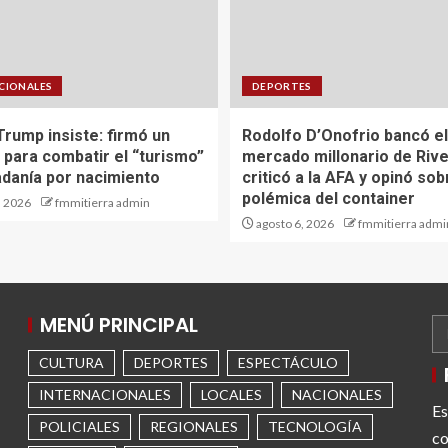
CIONALES
DEPORTES
Trump insiste: firmó un
Rodolfo D’Onofrio bancó el
 para combatir el “turismo”
mercado millonario de Rive
adanía por nacimiento
criticó a la AFA y opinó sob
polémica del container
, 2026
fmmitierra admin
agosto 6, 2026
fmmitierra admi
MENÚ PRINCIPAL
CULTURA
DEPORTES
ESPECTÁCULO
INTERNACIONALES
LOCALES
NACIONALES
Es
POLICIALES
REGIONALES
TECNOLOGÍA
co