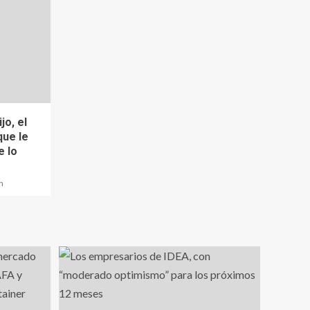
jo, el
que le
e lo
n