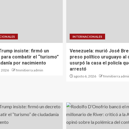
CIONALES
INTERNACIONALES
Trump insiste: firmó un
Venezuela: murió José Brei
 para combatir el “turismo”
preso político uruguayo al 
adanía por nacimiento
usurpó la casa el policía qu
arrestó
, 2026
fmmitierra admin
agosto 6, 2026
fmmitierra admi