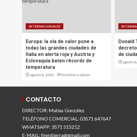
INTERNACIONALES
INTERNA
Europa: la ola de calor pone a
Donald 
todas las grandes ciudades de
decreto
Italia en alerta roja y Austria y
de ciud
Eslovaquia baten récords de
agosto 6
temperatura
agosto 6, 2026
fmmitierra admin
CONTACTO
DIRECTOR: Matías González
TELÉFONO COMERCIAL: 03571 647647
WHATSAPP: 3571 515212
E-MAIL: fmmitierra@gmail.com