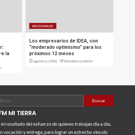
NACIONALES
Los empresarios de IDEA, con
r:
“moderado optimismo” para los
re la
próximos 12 meses
agosto 6, 2026
fmmitierra admin
n
FM MI TIERRA
 el resultado del esfuerzo de quienes trabajan día a día,
n vocación y entrega, para lograr un estrecho vínculo