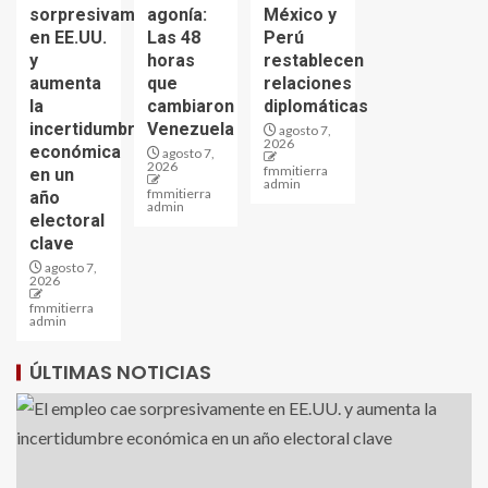
sorpresivamente
agonía:
México y
en EE.UU.
Las 48
Perú
y
horas
restablecen
aumenta
que
relaciones
la
cambiaron
diplomáticas
incertidumbre
Venezuela
agosto 7,
2026
económica
agosto 7,
2026
fmmitierra
en un
admin
fmmitierra
año
admin
electoral
clave
agosto 7,
2026
fmmitierra
admin
ÚLTIMAS NOTICIAS