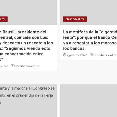
LES
NACIONALES
 Bausili, presidente del
La metáfora de la “digesti
entral, coincide con Luis
lenta”: por qué el Banco Ce
y descarta un rescate a los
va a rescatar a los morosos
: “Seguimos viendo esto
los bancos
a conversación entre
agosto 6, 2026
fmmitierra admi
s”
, 2026
fmmitierra admin