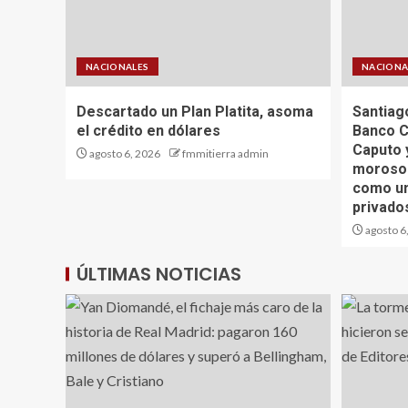
NACIONALES
NACIONA
Descartado un Plan Platita, asoma
Santiago
el crédito en dólares
Banco C
Caputo 
agosto 6, 2026
fmmitierra admin
morosos
como un
privado
agosto 6
ÚLTIMAS NOTICIAS