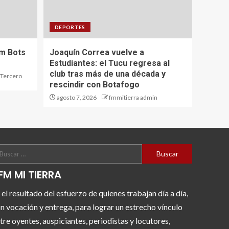
DEPORTES
om Bots
Joaquín Correa vuelve a
Estudiantes: el Tucu regresa al
club tras más de una década y
 Tercero
rescindir con Botafogo
agosto 7, 2026
fmmitierra admin
FM MI TIERRA
 el resultado del esfuerzo de quienes trabajan día a día,
n vocación y entrega, para lograr un estrecho vínculo
tre oyentes, auspiciantes, periodistas y locutores,