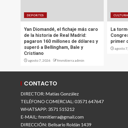
DEPORTES
CULTUR
Yan Diomandé, el fichaje más caro
La torm
de la historia de Real Madrid:
Congres
pagaron 160 millones de dólares y
primer d
superó a Bellingham, Bale y
agosto 7
Cristiano
agosto 7, 2026
fmmitierra admin
CONTACTO
DIRECTOR: Matías González
TELÉFONO COMERCIAL: 03571 647647
WHATSAPP: 3571 515212
E-MAIL: fmmitierra@gmail.com
DIRECCIÓN: Belisario Roldán 1439