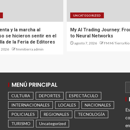
A
UNCATEGORIZED
enta y la marcha al
My AI Trading Journey: Fr
o se hicieron sentir en el
to Neural Networks
ía de la Feria de Editores
agosto 7, 2026
FM Mi Tierra Rio
, 2026
fmmitierra admin
MENÚ PRINCIPAL
CULTURA
DEPORTES
ESPECTÁCULO
INTERNACIONALES
LOCALES
NACIONALES
Es
POLICIALES
REGIONALES
TECNOLOGÍA
co
TURISMO
Uncategorized
en