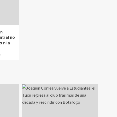
ón
ntral no
 ni a
n