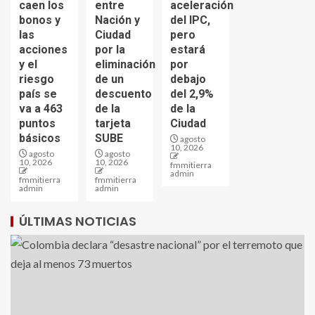
caen los
entre
aceleración
bonos y
Nación y
del IPC,
las
Ciudad
pero
acciones
por la
estará
y el
eliminación
por
riesgo
de un
debajo
país se
descuento
del 2,9%
va a 463
de la
de la
puntos
tarjeta
Ciudad
básicos
SUBE
agosto
10, 2026
agosto
agosto
10, 2026
10, 2026
fmmitierra
admin
fmmitierra
fmmitierra
admin
admin
ÚLTIMAS NOTICIAS