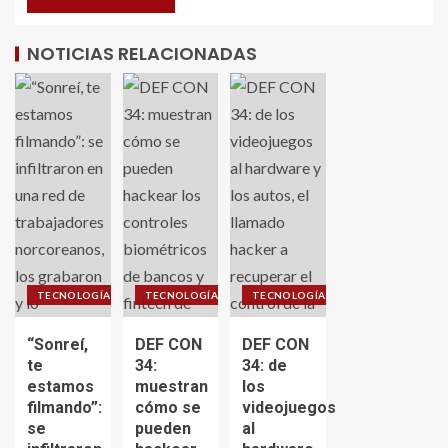
NOTICIAS RELACIONADAS
TECNOLOGÍA
TECNOLOGÍA
TECNOLOGÍA
“Sonreí,
DEF CON
DEF CON
te
34:
34: de
estamos
muestran
los
filmando”:
cómo se
videojuegos
se
pueden
al