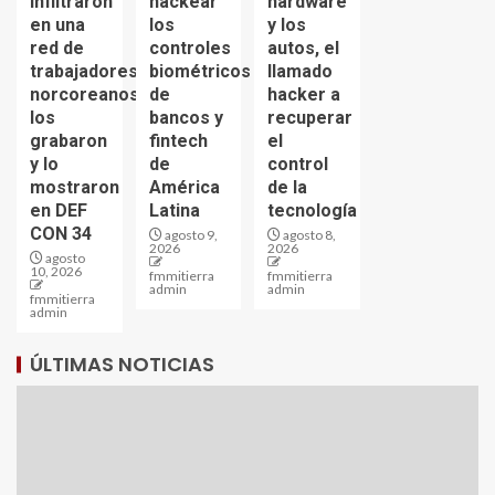
infiltraron
hackear
hardware
en una
los
y los
red de
controles
autos, el
trabajadores
biométricos
llamado
norcoreanos,
de
hacker a
los
bancos y
recuperar
grabaron
fintech
el
y lo
de
control
mostraron
América
de la
en DEF
Latina
tecnología
CON 34
agosto 9,
agosto 8,
2026
2026
agosto
10, 2026
fmmitierra
fmmitierra
admin
admin
fmmitierra
admin
ÚLTIMAS NOTICIAS