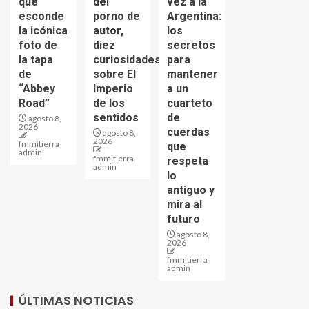
que
del
vez a la
esconde
porno de
Argentina:
la icónica
autor,
los
foto de
diez
secretos
la tapa
curiosidades
para
de
sobre El
mantener
“Abbey
Imperio
a un
Road”
de los
cuarteto
sentidos
de
agosto 8,
2026
cuerdas
agosto 8,
2026
fmmitierra
que
admin
fmmitierra
respeta
admin
lo
antiguo y
mira al
futuro
agosto 8,
2026
fmmitierra
admin
ÚLTIMAS NOTICIAS