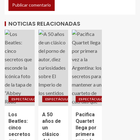
NOTICIAS RELACIONADAS
ESPECTÁCULO
ESPECTÁCULO
ESPECTÁCULO
Los
A 50
Pacifica
Beatles:
años de
Quartet
cinco
un
llega por
secretos
clásico
primera