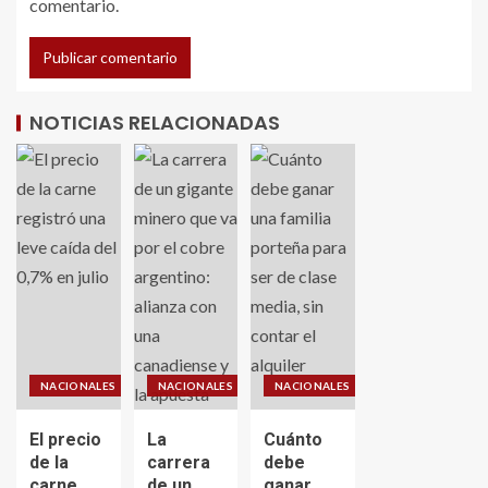
comentario.
NOTICIAS RELACIONADAS
NACIONALES
NACIONALES
NACIONALES
El precio
La
Cuánto
de la
carrera
debe
carne
de un
ganar