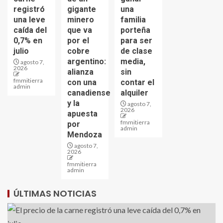
registró
gigante
una
una leve
minero
familia
caída del
que va
porteña
0,7% en
por el
para ser
julio
cobre
de clase
argentino:
media,
agosto 7,
2026
alianza
sin
fmmitierra
con una
contar el
admin
canadiense
alquiler
y la
agosto 7,
2026
apuesta
fmmitierra
por
admin
Mendoza
agosto 7,
2026
fmmitierra
admin
ÚLTIMAS NOTICIAS