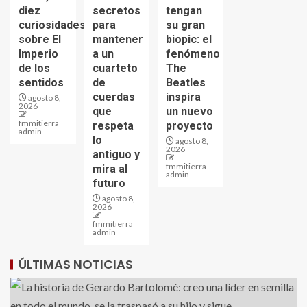
diez
secretos
tengan
curiosidades
para
su gran
sobre El
mantener
biopic: el
Imperio
a un
fenómeno
de los
cuarteto
The
sentidos
de
Beatles
cuerdas
inspira
agosto 8,
2026
que
un nuevo
fmmitierra
respeta
proyecto
admin
lo
agosto 8,
2026
antiguo y
fmmitierra
mira al
admin
futuro
agosto 8,
2026
fmmitierra
admin
ÚLTIMAS NOTICIAS