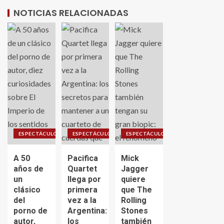
NOTICIAS RELACIONADAS
ESPECTÁCULO
ESPECTÁCULO
ESPECTÁCULO
A 50
Pacifica
Mick
años de
Quartet
Jagger
un
llega por
quiere
clásico
primera
que The
del
vez a la
Rolling
porno de
Argentina:
Stones
autor,
los
también