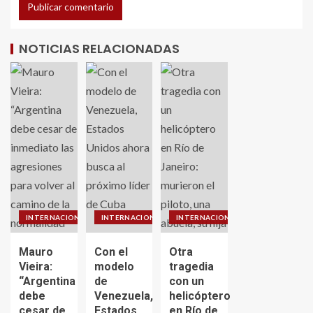
NOTICIAS RELACIONADAS
INTERNACIONALES
INTERNACIONALES
INTERNACIONALES
Mauro
Con el
Otra
Vieira:
modelo
tragedia
“Argentina
de
con un
debe
Venezuela,
helicóptero
cesar de
Estados
en Río de