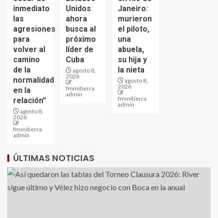
inmediato
Unidos
Janeiro:
las
ahora
murieron
agresiones
busca al
el piloto,
para
próximo
una
volver al
líder de
abuela,
camino
Cuba
su hija y
de la
la nieta
agosto 8,
2026
normalidad
agosto 8,
2026
fmmitierra
en la
admin
fmmitierra
relación”
admin
agosto 8,
2026
fmmitierra
admin
ÚLTIMAS NOTICIAS