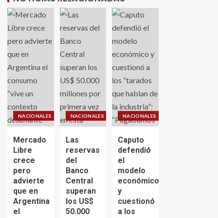
NACIONALES
NACIONALES
NACIONALES
Mercado
Las
Caputo
Libre
reservas
defendió
crece
del
el
pero
Banco
modelo
advierte
Central
económico
que en
superan
y
Argentina
los US$
cuestionó
el
50.000
a los