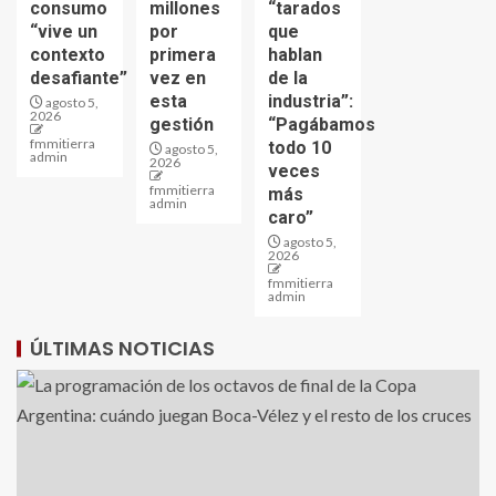
consumo
millones
“tarados
“vive un
por
que
contexto
primera
hablan
desafiante”
vez en
de la
esta
industria”:
agosto 5,
2026
gestión
“Pagábamos
fmmitierra
todo 10
agosto 5,
admin
2026
veces
fmmitierra
más
admin
caro”
agosto 5,
2026
fmmitierra
admin
ÚLTIMAS NOTICIAS