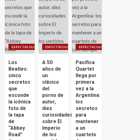
ESPECTÁCULO
ESPECTÁCULO
ESPECTÁCULO
Los
A 50
Pacifica
Beatles:
años de
Quartet
cinco
un
llega por
secretos
clásico
primera
que
del
vez a la
esconde
porno de
Argentina:
la icónica
autor,
los
foto de
diez
secretos
la tapa
curiosidades
para
de
sobre El
mantener
“Abbey
Imperio
a un
Road”
de los
cuarteto