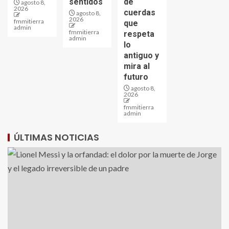
sentidos
de
agosto 8,
2026
cuerdas
agosto 8,
2026
fmmitierra
que
admin
fmmitierra
respeta
admin
lo
antiguo y
mira al
futuro
agosto 8,
2026
fmmitierra
admin
ÚLTIMAS NOTICIAS